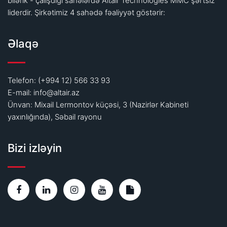
bilərik - çalışdığı sahələrdə Altair Technologies MMC şərtsiz
liderdir. Şirkətimiz 4 sahədə fəaliyyət göstərir:
Əlaqə
Telefon: (+994 12) 566 33 93
E-mail:
info@altair.az
Ünvan: Mixail Lermontov küçəsi, 3 (Nazirlər Kabineti
yaxınlığında), Səbail rayonu
Bizi izləyin