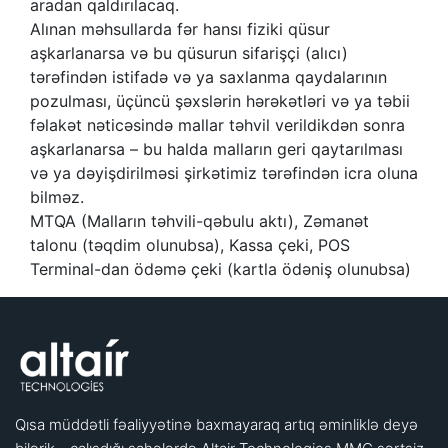
aradan qaldırılacaq.
Alınan məhsullarda fər hansı fiziki qüsur
aşkarlanarsa və bu qüsurun sifarişçi (alıcı)
tərəfindən istifadə və ya saxlanma qaydalarının
pozulması, üçüncü şəxslərin hərəkətləri və ya təbii
fəlakət nəticəsində mallar təhvil verildikdən sonra
aşkarlanarsa – bu halda malların geri qaytarılması
və ya dəyişdirilməsi şirkətimiz tərəfindən icra oluna
bilməz.
MTQA (Malların təhvili-qəbulu aktı), Zəmanət
talonu (təqdim olunubsa), Kassa çeki, POS
Terminal-dan ödəmə çeki (kartla ödəniş olunubsa)
Qısa müddətli fəaliyyətinə baxmayaraq artıq əminliklə deyə