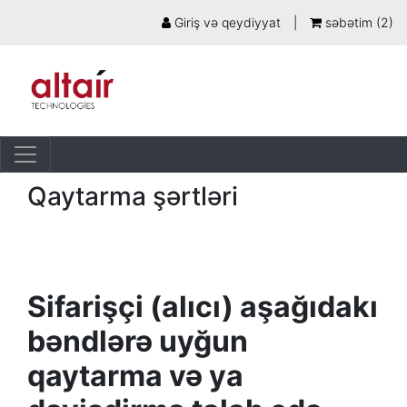
Giriş və qeydiyyat
|
səbətim (
2
)
Qaytarma şərtləri
Sifarişçi (alıcı) aşağıdakı
bəndlərə uyğun
qaytarma və ya