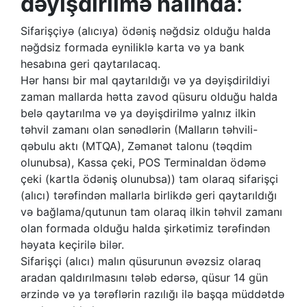
dəyişdirilmə halında
:
Sifarişçiyə (alıcıya) ödəniş nəğdsiz olduğu halda
nəğdsiz formada eyniliklə karta və ya bank
hesabına geri qaytarılacaq.
Hər hansı bir mal qaytarıldığı və ya dəyişdirildiyi
zaman mallarda hətta zavod qüsuru olduğu halda
belə qaytarılma və ya dəyişdirilmə yalnız ilkin
təhvil zamanı olan sənədlərin (Malların təhvili-
qəbulu aktı (MTQA), Zəmanət talonu (təqdim
olunubsa), Kassa çeki, POS Terminaldan ödəmə
çeki (kartla ödəniş olunubsa)) tam olaraq sifarişçi
(alıcı) tərəfindən mallarla birlikdə geri qaytarıldığı
və bağlama/qutunun tam olaraq ilkin təhvil zamanı
olan formada olduğu halda şirkətimiz tərəfindən
həyata keçirilə bilər.
Sifarişçi (alıcı) malın qüsurunun əvəzsiz olaraq
aradan qaldırılmasını tələb edərsə, qüsur 14 gün
ərzində və ya tərəflərin razılığı ilə başqa müddətdə