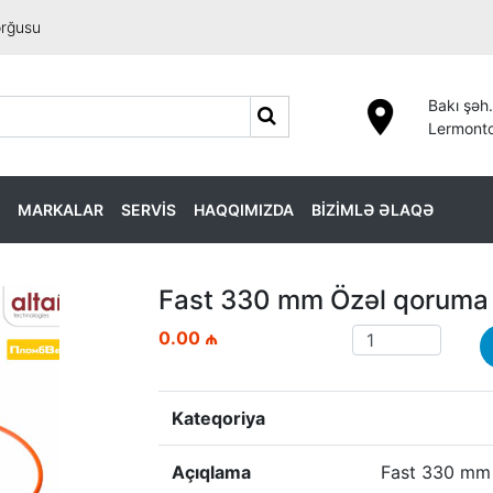
orğusu
Bakı şəh.
Lermonto
MARKALAR
SERVİS
HAQQIMIZDA
BİZİMLƏ ƏLAQƏ
Fast 330 mm Özəl qoruma
0.00 ₼
Kateqoriya
Açıqlama
Fast 330 mm