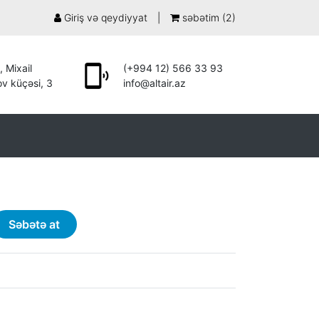
Giriş və qeydiyyat
|
səbətim (
2
)
, Mixail
(+994 12) 566 33 93
v küçəsi, 3
info@altair.az
Səbətə at