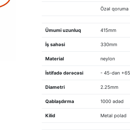
Özəl qoruma
Ümumi uzunluq
415mm
İş sahəsi
330mm
Material
neylon
İstifadə dərəcəsi
- 45-dən +65
Diametri
2.25mm
Qablaşdırma
1000 ədəd
Kilid
Metal polad