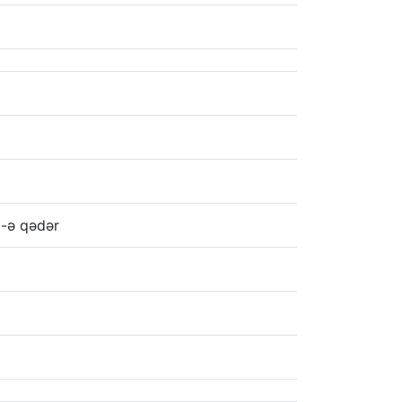
-ə qədər