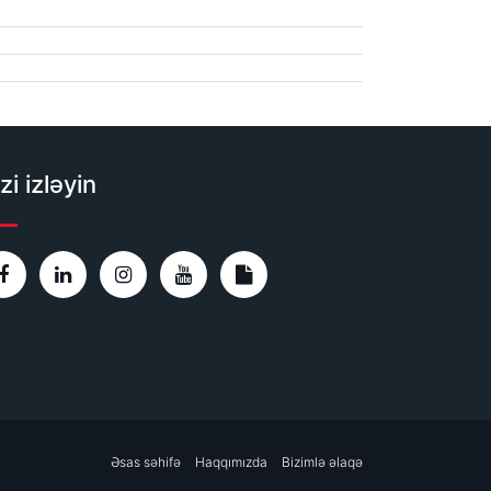
zi izləyin
Əsas səhifə
Haqqımızda
Bizimlə əlaqə