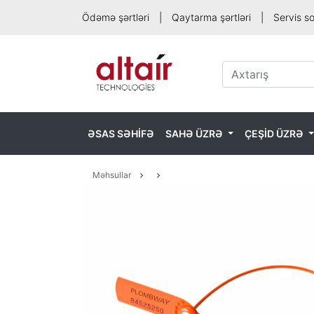
Ödəmə şərtləri
|
Qaytarma şərtləri
|
Servis s
ƏSAS SƏHİFƏ
SAHƏ ÜZRƏ
ÇEŞİD ÜZRƏ
Məhsullar